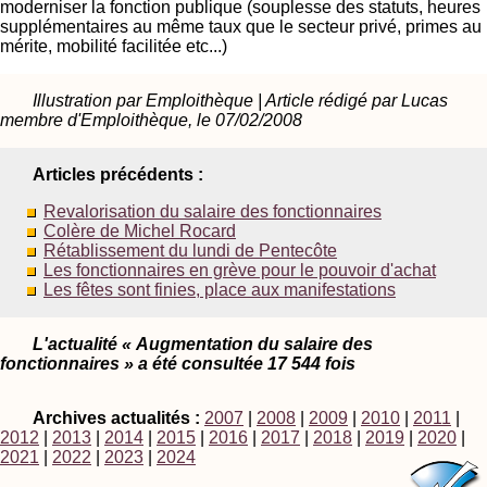
moderniser la fonction publique (souplesse des statuts, heures
supplémentaires au même taux que le secteur privé, primes au
mérite, mobilité facilitée etc...)
Illustration par Emploithèque | Article rédigé par Lucas
membre d'Emploithèque, le 07/02/2008
Articles précédents :
Revalorisation du salaire des fonctionnaires
Colère de Michel Rocard
Rétablissement du lundi de Pentecôte
Les fonctionnaires en grève pour le pouvoir d'achat
Les fêtes sont finies, place aux manifestations
L'actualité « Augmentation du salaire des
fonctionnaires » a été consultée 17 544 fois
Archives actualités :
2007
|
2008
|
2009
|
2010
|
2011
|
2012
|
2013
|
2014
|
2015
|
2016
|
2017
|
2018
|
2019
|
2020
|
2021
|
2022
|
2023
|
2024