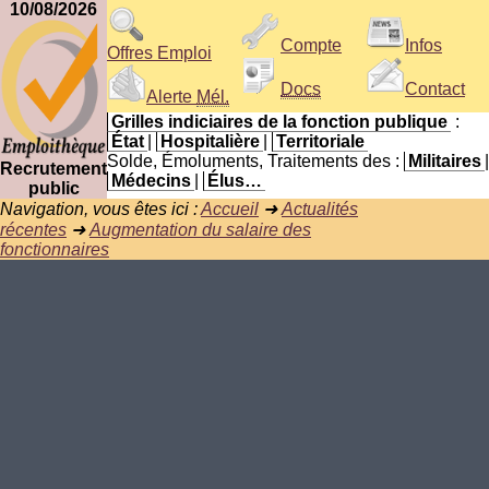
10/08/2026
Compte
Infos
Offres Emploi
Docs
Contact
Alerte
Mél.
Grilles indiciaires de la fonction publique
:
État
|
Hospitalière
|
Territoriale
Solde, Émoluments, Traitements des :
Militaires
|
Recrutement
Médecins
|
Élus…
public
Navigation, vous êtes ici :
Accueil
➜
Actualités
récentes
➜
Augmentation du salaire des
fonctionnaires