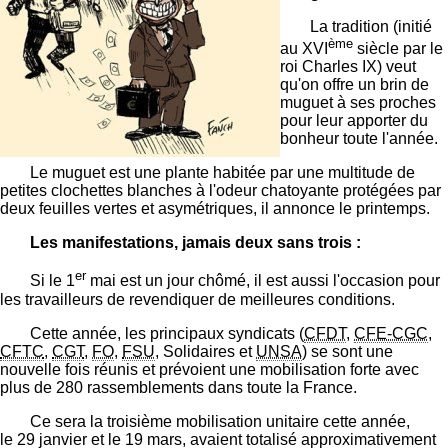
La tradition (initié
ème
au XVI
siècle par le
roi Charles IX) veut
qu'on offre un brin de
muguet à ses proches
pour leur apporter du
bonheur toute l'année.
Le muguet est une plante habitée par une multitude de
petites clochettes blanches à l'odeur chatoyante protégées par
deux feuilles vertes et asymétriques, il annonce le printemps.
Les manifestations, jamais deux sans trois :
er
Si le 1
mai est un jour chômé, il est aussi l'occasion pour
les travailleurs de revendiquer de meilleures conditions.
Cette année, les principaux syndicats (
CFDT
,
CFE-CGC
,
CFTC
,
CGT
,
FO
,
FSU
, Solidaires et
UNSA
) se sont une
nouvelle fois réunis et prévoient une mobilisation forte avec
plus de 280 rassemblements dans toute la France.
Ce sera la troisième mobilisation unitaire cette année,
le 29 janvier et le 19 mars, avaient totalisé approximativement