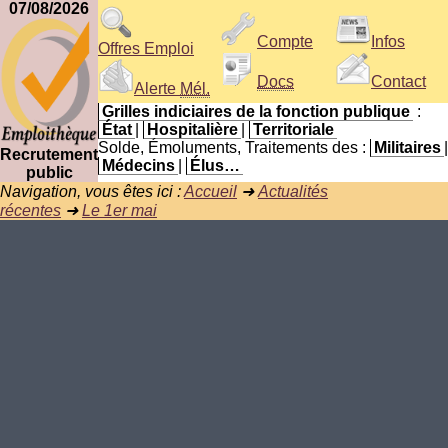
07/08/2026
Compte
Infos
Offres Emploi
Docs
Contact
Alerte
Mél.
Grilles indiciaires de la fonction publique
:
État
|
Hospitalière
|
Territoriale
Solde, Émoluments, Traitements des :
Militaires
|
Recrutement
Médecins
|
Élus…
public
Navigation, vous êtes ici :
Accueil
➜
Actualités
récentes
➜
Le 1er mai