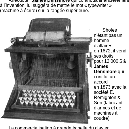
Anecdote :
James Densmore
qui contribua financièrement
à l'invention, lui suggéra de mettre le mot « typewriter »
(machine à écrire) sur la rangée supérieure.
Sholes
n'étant pas un
homme
d'affaires,
en 1872, il vend
ses droits
pour 12 000 $ à
James
Densmore
qui
conclut un
accord
en 1873 avec la
société E.
Remignton &
Son ( fabricant
d'armes et de
machines à
coudre).
La commercialisation à grande échelle du clavier