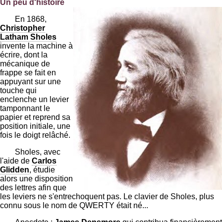
Un peu d'histoire
En 1868,
Christopher
Latham Sholes
invente la machine à
écrire, dont la
mécanique de
frappe se fait en
appuyant sur une
touche qui
enclenche un levier
tamponnant le
papier et reprend sa
position initiale, une
fois le doigt relâché.
Sholes, avec
l'aide de
Carlos
Glidden
, étudie
alors une disposition
des lettres afin que
les leviers ne s'entrechoquent pas. Le clavier de Sholes, plus
connu sous le nom de QWERTY était né...