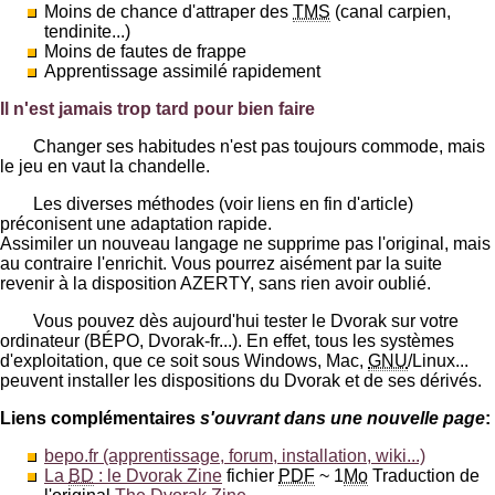
Moins de chance d'attraper des
TMS
(canal carpien,
tendinite...)
Moins de fautes de frappe
Apprentissage assimilé rapidement
Il n'est jamais trop tard pour bien faire
Changer ses habitudes n'est pas toujours commode, mais
le jeu en vaut la chandelle.
Les diverses méthodes (voir liens en fin d'article)
préconisent une adaptation rapide.
Assimiler un nouveau langage ne supprime pas l'original, mais
au contraire l'enrichit. Vous pourrez aisément par la suite
revenir à la disposition AZERTY, sans rien avoir oublié.
Vous pouvez dès aujourd'hui tester le Dvorak sur votre
ordinateur (BÉPO, Dvorak-fr...). En effet, tous les systèmes
d'exploitation, que ce soit sous Windows, Mac,
GNU
/Linux...
peuvent installer les dispositions du Dvorak et de ses dérivés.
Liens complémentaires
s'ouvrant dans une nouvelle page
:
bepo.fr (apprentissage, forum, installation, wiki...)
La
BD
: le Dvorak Zine
fichier
PDF
~ 1
Mo
Traduction de