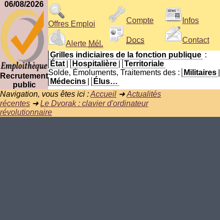
06/08/2026
Compte
Infos
Offres Emploi
Docs
Contact
Alerte
Mél.
Grilles indiciaires de la fonction publique
:
État
|
Hospitalière
|
Territoriale
Solde, Émoluments, Traitements des :
Militaires
|
Recrutement
Médecins
|
Élus…
public
Navigation, vous êtes ici :
Accueil
➜
Actualités
récentes
➜
Le Dvorak : clavier d'ordinateur
révolutionnaire