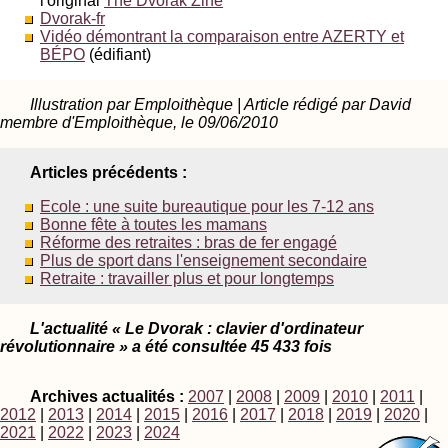
l'original
The Dvorak Zine
Dvorak-fr
Vidéo démontrant la comparaison entre AZERTY et
BÉPO
(édifiant)
Illustration par Emploithèque | Article rédigé par David
membre d'Emploithèque, le 09/06/2010
Articles précédents :
Ecole : une suite bureautique pour les 7-12 ans
Bonne fête à toutes les mamans
Réforme des retraites : bras de fer engagé
Plus de sport dans l'enseignement secondaire
Retraite : travailler plus et pour longtemps
L'actualité « Le Dvorak : clavier d'ordinateur
révolutionnaire » a été consultée 45 433 fois
Archives actualités :
2007
|
2008
|
2009
|
2010
|
2011
|
2012
|
2013
|
2014
|
2015
|
2016
|
2017
|
2018
|
2019
|
2020
|
2021
|
2022
|
2023
|
2024