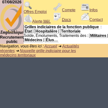
07/08/2026
Compte
Infos
Offres Emploi
Docs
Contact
Alerte
Mél.
Grilles indiciaires de la fonction publique
:
État
|
Hospitalière
|
Territoriale
Solde, Émoluments, Traitements des :
Militaires
|
Recrutement
Médecins
|
Élus…
public
Navigation, vous êtes ici :
Accueil
➜
Actualités
récentes
➜
Nouvelle grille indiciaire pour les
médecins territoriaux