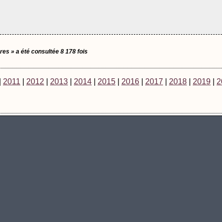
ères » a été consultée 8 178 fois
|
2011
|
2012
|
2013
|
2014
|
2015
|
2016
|
2017
|
2018
|
2019
|
2