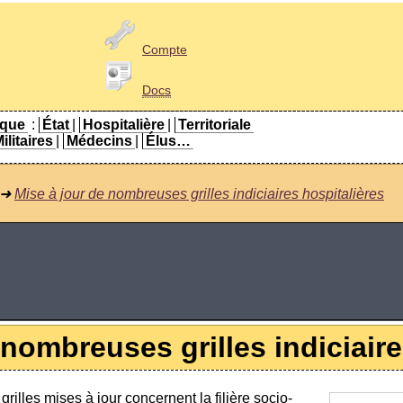
Compte
Docs
ique
:
État
|
Hospitalière
|
Territoriale
ilitaires
|
Médecins
|
Élus…
➜
Mise à jour de nombreuses grilles indiciaires hospitalières
 nombreuses grilles indiciaire
grilles mises à jour concernent la filière socio-