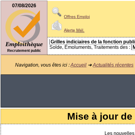
07/08/2026
Offres Emploi
Alerte
Mél.
Grilles indiciaires de la fonction publ
Solde, Émoluments, Traitements des :
M
Recrutement public
Navigation, vous êtes ici :
Accueil
➜
Actualités récentes
Mise à jour de
Les nouvelles 