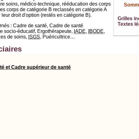
lière soins, médico-technique, rééducation des corps
Somma
des corps de catégorie B reclassés en catégorie A
leur droit d'option (restés en catégorie B).
Grilles in
Textes lé
rnés : Cadre de santé, Cadre de santé
e socio-éducatif, Ergothérapeute,
IADE
,
IBODE
,
ices de soins,
ISGS
, Puéricultrice…
ciaires
té et Cadre supérieur de santé