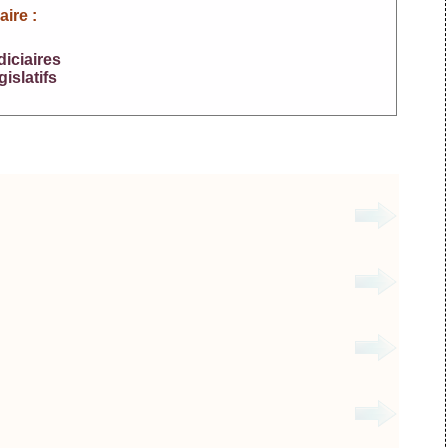
ire :
diciaires
gislatifs