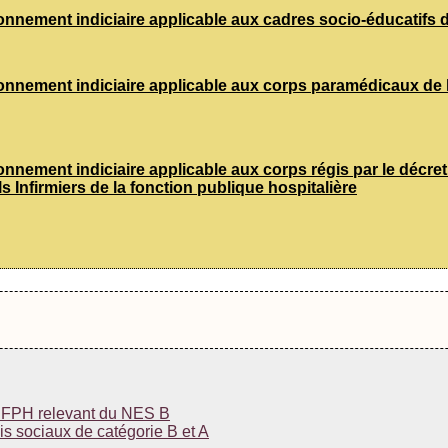
elonnement indiciaire applicable aux cadres socio-éducatifs d
elonnement indiciaire applicable aux corps paramédicaux de l
elonnement indiciaire applicable aux corps régis par le déc
s Infirmiers de la fonction publique hospitalière
la FPH relevant du NES B
is sociaux de catégorie B et A