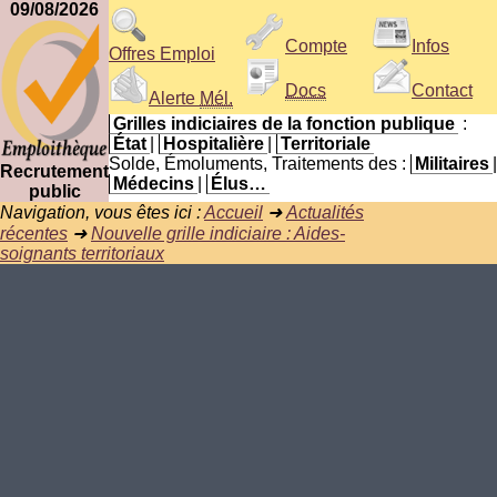
09/08/2026
Compte
Infos
Offres Emploi
Docs
Contact
Alerte
Mél.
Grilles indiciaires de la fonction publique
:
État
|
Hospitalière
|
Territoriale
Solde, Émoluments, Traitements des :
Militaires
|
Recrutement
Médecins
|
Élus…
public
Navigation, vous êtes ici :
Accueil
➜
Actualités
récentes
➜
Nouvelle grille indiciaire : Aides-
soignants territoriaux