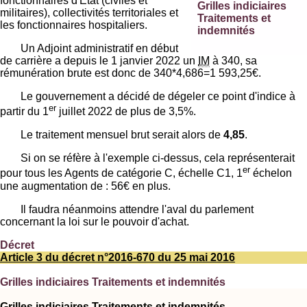
fonctionnaires d'État (civiles et
Grilles indiciaires
militaires), collectivités territoriales et
Traitements et
les fonctionnaires hospitaliers.
indemnités
Un Adjoint administratif en début
de carrière a depuis le 1 janvier 2022 un
IM
à 340, sa
rémunération brute est donc de 340*4,686=1 593,25€.
Le gouvernement a décidé de dégeler ce point d'indice à
er
partir du 1
juillet 2022 de plus de 3,5%.
Le traitement mensuel brut serait alors de
4,85
.
Si on se réfère à l'exemple ci-dessus, cela représenterait
er
pour tous les Agents de catégorie C, échelle C1, 1
échelon
une augmentation de : 56€ en plus.
Il faudra néanmoins attendre l'aval du parlement
concernant la loi sur le pouvoir d'achat.
Décret
Article 3 du décret n°2016-670 du 25 mai 2016
Grilles indiciaires Traitements et indemnités
Grilles indiciaires Traitements et indemnités