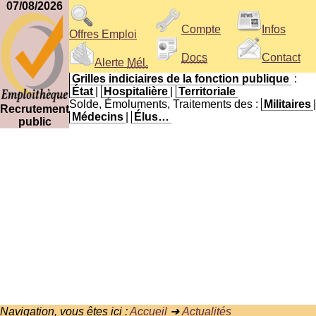
07/08/2026
Compte
Infos
Offres Emploi
Docs
Contact
Alerte
Mél.
Grilles indiciaires de la fonction publique
:
État
|
Hospitalière
|
Territoriale
Solde, Émoluments, Traitements des :
Militaires
|
Recrutement
Médecins
|
Élus…
public
Navigation, vous êtes ici :
Accueil
➜
Actualités