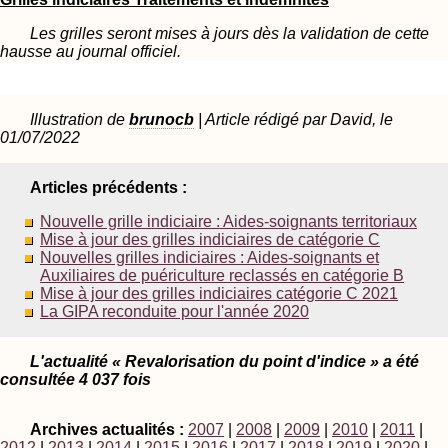
Les grilles seront mises à jours dès la validation de cette
hausse au journal officiel.
Illustration de
brunocb
| Article rédigé par David, le
01/07/2022
Articles précédents :
Nouvelle grille indiciaire : Aides-soignants territoriaux
Mise à jour des grilles indiciaires de catégorie C
Nouvelles grilles indiciaires : Aides-soignants et
Auxiliaires de puériculture reclassés en catégorie B
Mise à jour des grilles indiciaires catégorie C 2021
La GIPA reconduite pour l'année 2020
L'actualité « Revalorisation du point d'indice » a été
consultée 4 037 fois
Archives actualités :
2007
|
2008
|
2009
|
2010
|
2011
|
2012
|
2013
|
2014
|
2015
|
2016
|
2017
|
2018
|
2019
|
2020
|