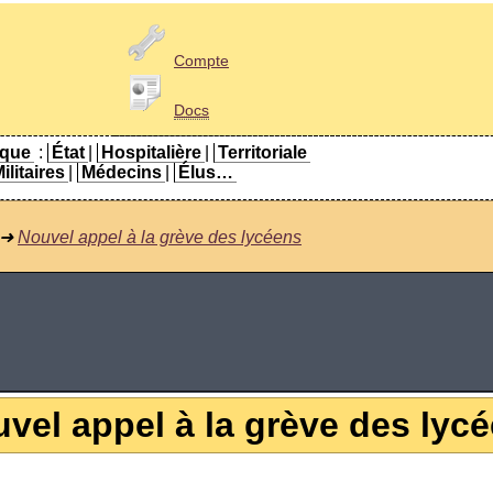
Compte
Docs
ique
:
État
|
Hospitalière
|
Territoriale
ilitaires
|
Médecins
|
Élus…
➜
Nouvel appel à la grève des lycéens
vel appel à la grève des lyc