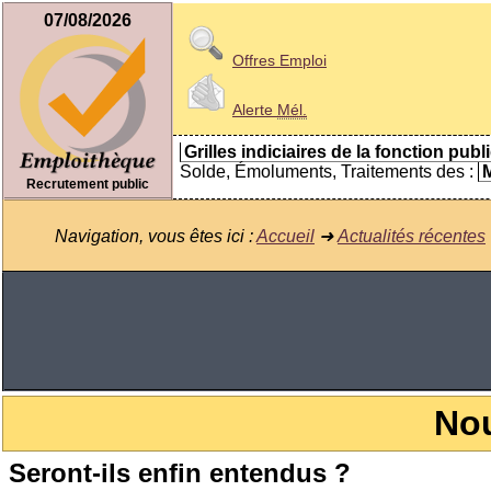
07/08/2026
Offres Emploi
Alerte
Mél.
Grilles indiciaires de la fonction publ
Solde, Émoluments, Traitements des :
M
Recrutement public
Navigation, vous êtes ici :
Accueil
➜
Actualités récentes
Nou
Seront-ils enfin entendus ?