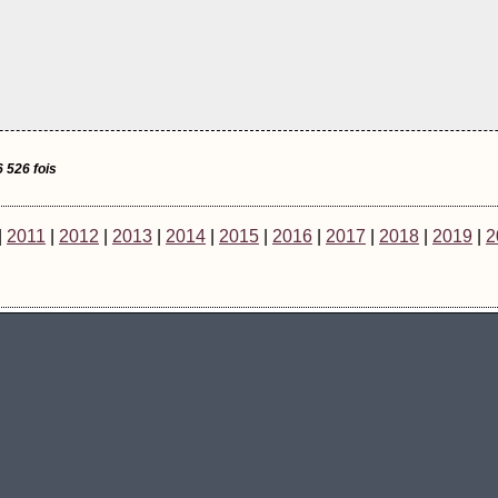
6 526 fois
|
2011
|
2012
|
2013
|
2014
|
2015
|
2016
|
2017
|
2018
|
2019
|
2