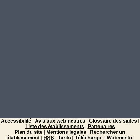
Accessibilité
|
Avis aux webmestres
|
Glossaire des sigles
|
Liste des établissements
|
Partenaires
Plan du site
|
Mentions légales
|
Rechercher un
établissement
|
RSS
|
Tarifs
|
Télécharger
|
Webmestre