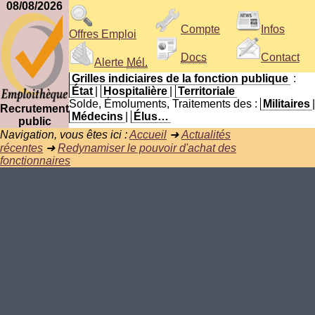
08/08/2026
Compte
Infos
Offres Emploi
Docs
Contact
Alerte
Mél.
Grilles indiciaires de la fonction publique
:
État
|
Hospitalière
|
Territoriale
Solde, Émoluments, Traitements des :
Militaires
|
Recrutement
Médecins
|
Élus…
public
Navigation, vous êtes ici :
Accueil
➜
Actualités
récentes
➜
Redynamiser le pouvoir d'achat des
fonctionnaires