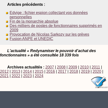
Articles précédents :
Edvige : fichier espion collectant vos données
personnelles
Fin de la monarchie absolue
Des milliers de postes de fonctionnaires supprimés en
2009
Provocation de Nicolas Sarkozy sur les grèves
Fusion ANPE et UNEDIC
L'actualité « Redynamiser le pouvoir d'achat des
fonctionnaires » a été consultée 18 339 fois
Archives actualités :
2007
|
2008
|
2009
|
2010
|
2011
|
2012
|
2013
|
2014
|
2015
|
2016
|
2017
|
2018
|
2019
|
2020
|
2021
|
2022
|
2023
|
2024