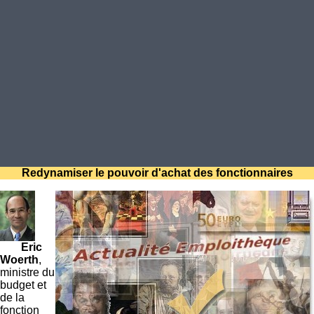
Redynamiser le pouvoir d'achat des fonctionnaires
Eric
Woerth
,
ministre du
budget et
de la
fonction