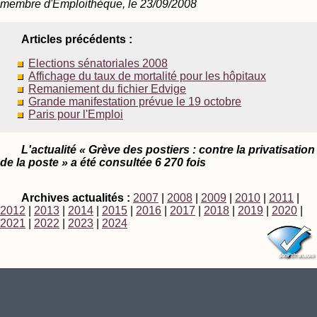
membre d'Emploithèque, le 23/09/2008
Articles précédents :
Elections sénatoriales 2008
Affichage du taux de mortalité pour les hôpitaux
Remaniement du fichier Edvige
Grande manifestation prévue le 19 octobre
Paris pour l'Emploi
L'actualité « Grève des postiers : contre la privatisation
de la poste » a été consultée 6 270 fois
Archives actualités :
2007
|
2008
|
2009
|
2010
|
2011
|
2012
|
2013
|
2014
|
2015
|
2016
|
2017
|
2018
|
2019
|
2020
|
2021
|
2022
|
2023
|
2024