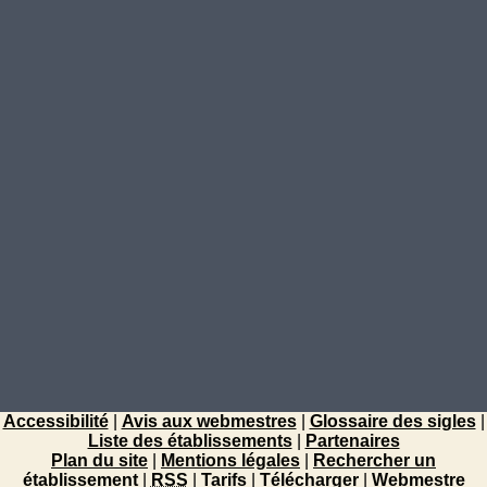
Accessibilité
|
Avis aux webmestres
|
Glossaire des sigles
|
Liste des établissements
|
Partenaires
Plan du site
|
Mentions légales
|
Rechercher un
établissement
|
RSS
|
Tarifs
|
Télécharger
|
Webmestre