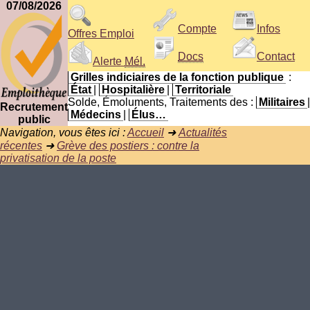
07/08/2026
Compte
Infos
Offres Emploi
Docs
Contact
Alerte
Mél.
Grilles indiciaires de la fonction publique
:
État
|
Hospitalière
|
Territoriale
Solde, Émoluments, Traitements des :
Militaires
|
Recrutement
Médecins
|
Élus…
public
Navigation, vous êtes ici :
Accueil
➜
Actualités
récentes
➜
Grève des postiers : contre la
privatisation de la poste