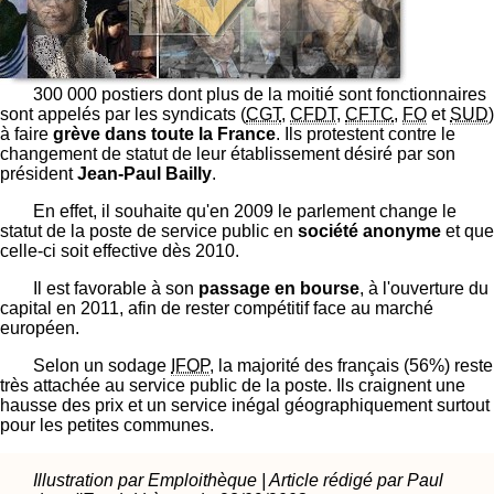
300 000 postiers dont plus de la moitié sont fonctionnaires
sont appelés par les syndicats (
CGT
,
CFDT
,
CFTC
,
FO
et
SUD
)
à faire
grève dans toute la France
. Ils protestent contre le
changement de statut de leur établissement désiré par son
président
Jean-Paul Bailly
.
En effet, il souhaite qu'en 2009 le parlement change le
statut de la poste de service public en
société anonyme
et que
celle-ci soit effective dès 2010.
Il est favorable à son
passage en bourse
, à l'ouverture du
capital en 2011, afin de rester compétitif face au marché
européen.
Selon un sodage
IFOP
, la majorité des français (56%) reste
très attachée au service public de la poste. Ils craignent une
hausse des prix et un service inégal géographiquement surtout
pour les petites communes.
Illustration par Emploithèque | Article rédigé par Paul