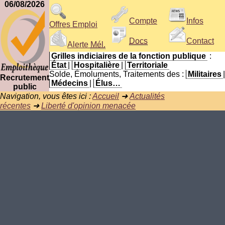
06/08/2026
Compte
Infos
Offres Emploi
Docs
Contact
Alerte
Mél.
Grilles indiciaires de la fonction publique
:
État
|
Hospitalière
|
Territoriale
Solde, Émoluments, Traitements des :
Militaires
|
Recrutement
Médecins
|
Élus…
public
Navigation, vous êtes ici :
Accueil
➜
Actualités
récentes
➜
Liberté d'opinion menacée