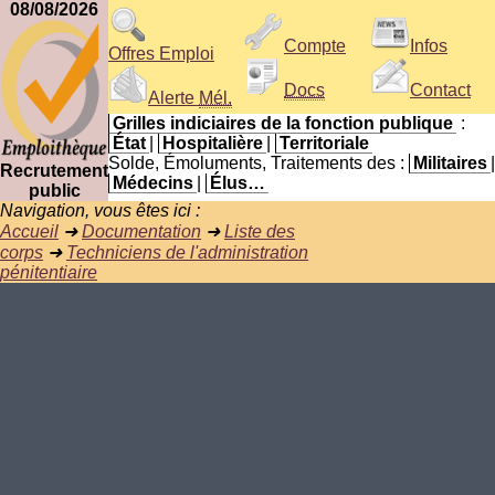
08/08/2026
Compte
Infos
Offres Emploi
Docs
Contact
Alerte
Mél.
Grilles indiciaires de la fonction publique
:
État
|
Hospitalière
|
Territoriale
Solde, Émoluments, Traitements des :
Militaires
|
Recrutement
Médecins
|
Élus…
public
Navigation, vous êtes ici :
Accueil
➜
Documentation
➜
Liste des
corps
➜
Techniciens de l'administration
pénitentiaire