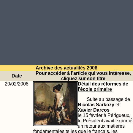
Archive des actualités 2008
Pour accéder à l'article qui vous intéresse,
Date
cliquez sur son titre
20/02/2008
Détail des réformes de
l'école primaire
Suite au passage de
Nicolas Sarkozy
et
Xavier Darcos
le 15 février à Périgueux,
le Président avait exprimé
un retour aux matières
fondamentales telles que le français, les