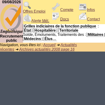
09/08/2026
Compte
Infos
Offres Emploi
Docs
Contact
Alerte
Mél.
Grilles indiciaires de la fonction publique
:
État
|
Hospitalière
|
Territoriale
Solde, Émoluments, Traitements des :
Militaires
|
Recrutement
Médecins
|
Élus…
public
Navigation, vous êtes ici :
Accueil
➜
Actualités
récentes
➜
Archives actualités 2008 page 16