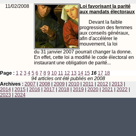
11/02/2008
Loi favorisant la parité
aux mandats électoraux
Devant la faible
progression des femmes
aux conseils généraux,
afin d'accélérer le
mouvement, la loi
du 31 janvier 2007 pourrait changer la donne.
En effet, cette loi a modifié le code électoral en
instaurant une obligation de parité...
Page :
1
2
3
4
5
6
7
8
9
10
11
12
13
14
15
16
17
18
94 articles ont été publiés en 2008
Archives :
2007
|
2008
|
2009
|
2010
|
2011
|
2012
|
2013
|
2014
|
2015
|
2016
|
2017
|
2018
|
2019
|
2020
|
2021
|
2022
|
2023
|
2024