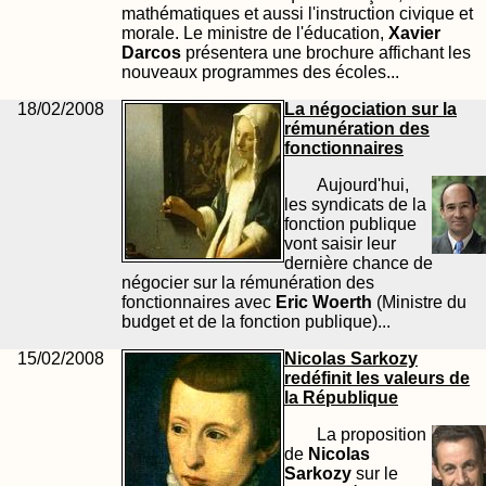
mathématiques et aussi l'instruction civique et
morale. Le ministre de l'éducation,
Xavier
Darcos
présentera une brochure affichant les
nouveaux programmes des écoles...
18/02/2008
La négociation sur la
rémunération des
fonctionnaires
Aujourd'hui,
les syndicats de la
fonction publique
vont saisir leur
dernière chance de
négocier sur la rémunération des
fonctionnaires avec
Eric Woerth
(Ministre du
budget et de la fonction publique)...
15/02/2008
Nicolas Sarkozy
redéfinit les valeurs de
la République
La proposition
de
Nicolas
Sarkozy
sur le