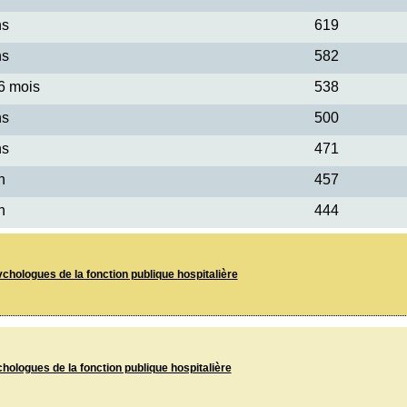
ns
619
ns
582
 6 mois
538
ns
500
ns
471
n
457
n
444
ychologues de la fonction publique hospitalière
hologues de la fonction publique hospitalière