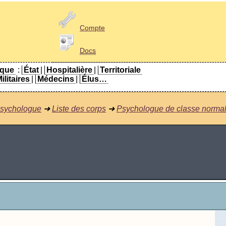
Compte
Docs
ique
:
État
|
Hospitalière
|
Territoriale
ilitaires
|
Médecins
|
Élus…
sychologue
➜
Liste des corps
➜
Psychologue de classe norma