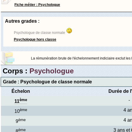
Fiche métier : Psychologue
Autres grades :
Psychologue de classe normale
Psychologue hors classe
La rémunération brute de l'échelonnement indiciaire exclut les bo
Corps :
Psychologue
Grade : Psychologue de classe normale
Échelon
Durée de l
ème
-
11
ème
4 a
10
ème
4 a
9
ème
3 ans et
8