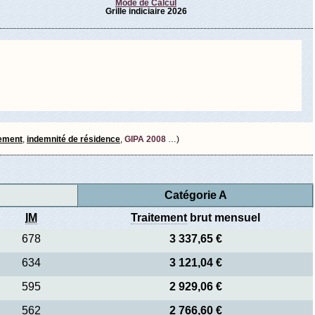
Mode de Calcul
Grille indiciaire 2026
tement
,
indemnité de résidence
,
GIPA 2008
…)
Catégorie A
IM
Traitement
brut mensuel
678
3 337,65 €
634
3 121,04 €
595
2 929,06 €
562
2 766,60 €