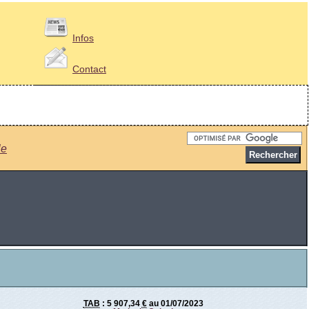
Infos
Contact
le
TAB
:
5 907,34
€
au 01/07/2023