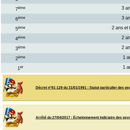
ème
3 a
7
ème
3 a
6
ème
2 ans et
5
ème
2 a
4
ème
2 a
3
ème
1 a
2
er
1 a
1
Décret n°91-129 du 31/01/1991 : Statut particulier des ps
Arrêté du 27/04/2017 : Échelonnement indiciaire des psyc