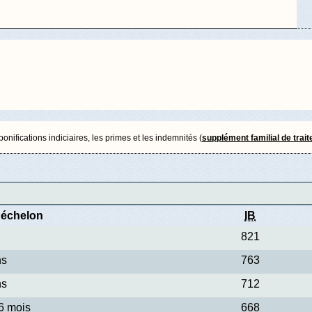
nifications indiciaires, les primes et les indemnités (
supplément familial de trai
'échelon
IB
821
ns
763
ns
712
 6 mois
668