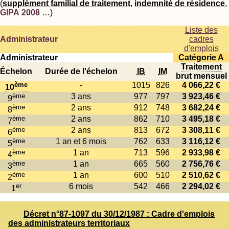
(
supplément familial de traitement
,
indemnité de résidence
,
GIPA 2008
…)
Liste des
Administrateur
cadres
d'emplois
Administrateur
Catégorie A
Traitement
Échelon
Durée de l'échelon
IB
IM
brut mensuel
ème
-
1015
826
4 066,22 €
10
ème
3 ans
977
797
3 923,46 €
9
ème
2 ans
912
748
3 682,24 €
8
ème
2 ans
862
710
3 495,18 €
7
ème
2 ans
813
672
3 308,11 €
6
ème
1 an et 6 mois
762
633
3 116,12 €
5
ème
1 an
713
596
2 933,98 €
4
ème
1 an
665
560
2 756,76 €
3
ème
1 an
600
510
2 510,62 €
2
er
6 mois
542
466
2 294,02 €
1
Décret n°87-1097 du 30/12/1987 : Cadre d'emplois
des administrateurs territoriaux