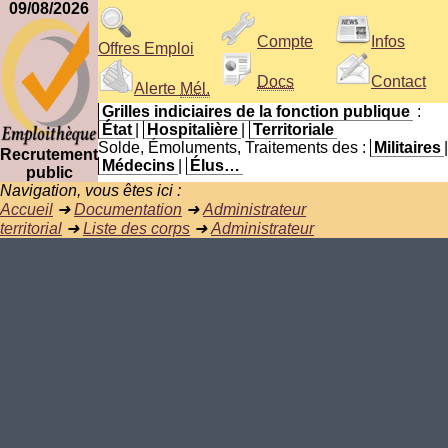
09/08/2026
Compte
Infos
Offres Emploi
Docs
Contact
Alerte
Mél.
Grilles indiciaires de la fonction publique
:
État
|
Hospitalière
|
Territoriale
Solde, Émoluments, Traitements des :
Militaires
|
Recrutement
Médecins
|
Élus…
public
Navigation, vous êtes ici :
Accueil
➜
Documentation
➜
Administrateur
territorial
➜
Liste des corps
➜
Administrateur