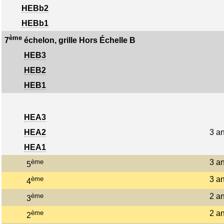
HEBb2
HEBb1
ème
7
échelon, grille Hors Échelle B
HEB3
HEB2
HEB1
HEA3
HEA2
3 a
HEA1
ème
3 a
5
ème
3 a
4
ème
2 a
3
ème
2 a
2