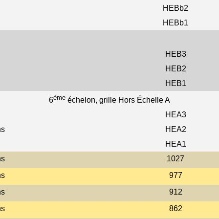
HEBb2
HEBb1
HEB3
HEB2
HEB1
ème
6
échelon, grille Hors Échelle A
HEA3
ns
HEA2
HEA1
ns
1027
ns
977
ns
912
ns
862