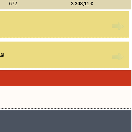
672
3 308,11 €
13)