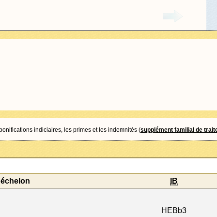
nifications indiciaires, les primes et les indemnités (
supplément familial de trai
'échelon
IB
HEBb3