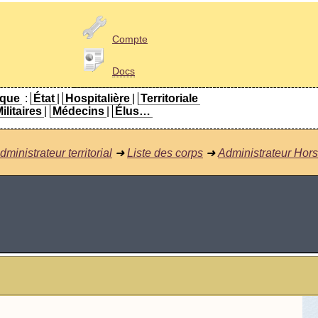
Compte
Docs
ique
:
État
|
Hospitalière
|
Territoriale
ilitaires
|
Médecins
|
Élus…
dministrateur territorial
➜
Liste des corps
➜
Administrateur Hor