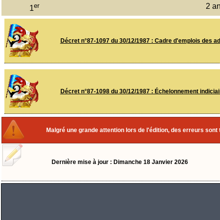
er
2 a
1
Décret n°87-1097 du 30/12/1987 : Cadre d'emplois des adm
Décret n°87-1098 du 30/12/1987 : Échelonnement indiciair
Malgré une grande attention lors de l'édition, des erreurs sont
Dernière mise à jour : Dimanche 18 Janvier 2026