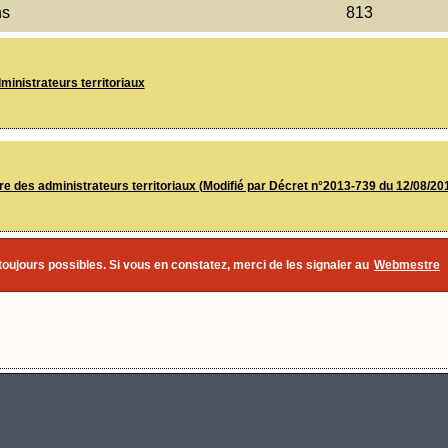
ns
813
inistrateurs territoriaux
e des administrateurs territoriaux (Modifié par Décret n°2013-739 du 12/08/20
 toujours possibles. Si vous en constatez, merci de les signaler au
Webmestre