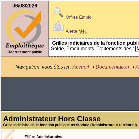
06/08/2026
Offres Emploi
Alerte
Mél.
Grilles indiciaires de la fonction publ
Solde, Émoluments, Traitements des :
M
Recrutement public
Navigation, vous êtes ici :
Accueil
➜
Documentation
➜
A
Administrateur Hors Classe
Grille indiciaire de la fonction publique territoriale (Administrateur territorial)
Filière Administrative