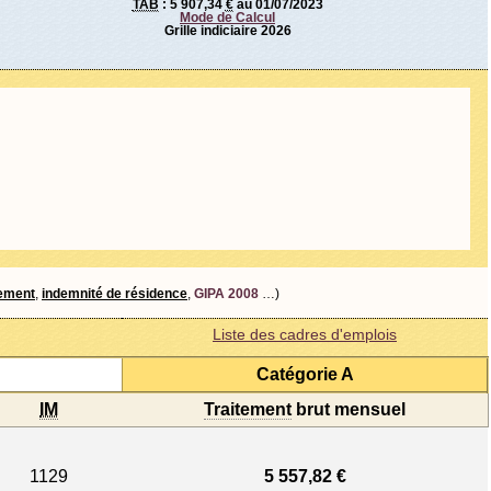
TAB
:
5 907,34
€
au 01/07/2023
Mode de Calcul
Grille indiciaire 2026
tement
,
indemnité de résidence
,
GIPA 2008
…)
Liste des cadres d'emplois
Catégorie A
IM
Traitement
brut mensuel
1129
5 557,82 €