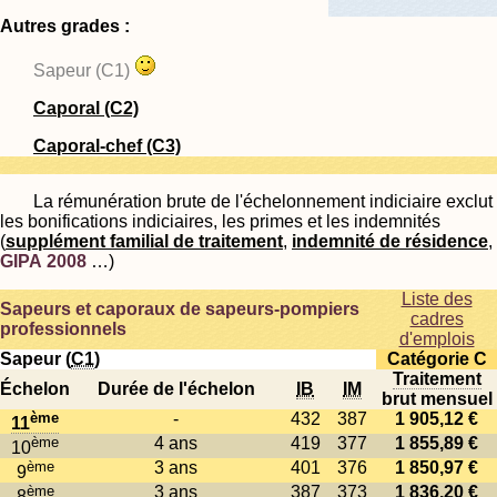
Autres grades :
Sapeur (C1)
Caporal (C2)
Caporal-chef (C3)
La rémunération brute de l'échelonnement indiciaire exclut
les bonifications indiciaires, les primes et les indemnités
(
supplément familial de traitement
,
indemnité de résidence
,
GIPA 2008
…)
Liste des
Sapeurs et caporaux de sapeurs-pompiers
cadres
professionnels
d'emplois
Sapeur (
C1
)
Catégorie C
Traitement
Échelon
Durée de l'échelon
IB
IM
brut mensuel
ème
-
432
387
1 905,12 €
11
ème
4 ans
419
377
1 855,89 €
10
ème
3 ans
401
376
1 850,97 €
9
ème
3 ans
387
373
1 836,20 €
8