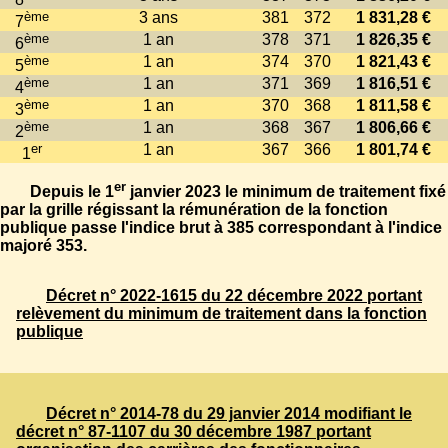
ème
3 ans
381
372
1 831,28 €
7
ème
1 an
378
371
1 826,35 €
6
ème
1 an
374
370
1 821,43 €
5
ème
1 an
371
369
1 816,51 €
4
ème
1 an
370
368
1 811,58 €
3
ème
1 an
368
367
1 806,66 €
2
er
1 an
367
366
1 801,74 €
1
er
Depuis le 1
janvier 2023 le minimum de traitement fixé
par la grille régissant la rémunération de la fonction
publique passe l'indice brut à 385 correspondant à l'indice
majoré 353.
Décret n° 2022-1615 du 22 décembre 2022 portant
relèvement du minimum de traitement dans la fonction
publique
Décret n° 2014-78 du 29 janvier 2014 modifiant le
décret n° 87-1107 du 30 décembre 1987 portant