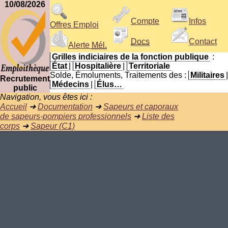
10/08/2026
Compte
Infos
Offres Emploi
Docs
Contact
Alerte
Mél.
Grilles indiciaires de la fonction publique
:
État
|
Hospitalière
|
Territoriale
Solde, Émoluments, Traitements des :
Militaires
|
Recrutement
Médecins
|
Élus…
public
Navigation, vous êtes ici :
Accueil
➜
Documentation
➜
Sapeurs et caporaux
de sapeurs-pompiers professionnels
➜
Liste des
corps
➜
Sapeur (C1)