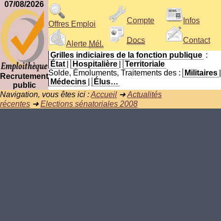
07/08/2026
Compte
Infos
Offres Emploi
Docs
Contact
Alerte
Mél.
Grilles indiciaires de la fonction publique
:
État
|
Hospitalière
|
Territoriale
Solde, Émoluments, Traitements des :
Militaires
|
Recrutement
Médecins
|
Élus…
public
Navigation, vous êtes ici :
Accueil
➜
Actualités
récentes
➜
Elections sénatoriales 2008