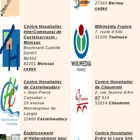
27303
Bernay
cedex
Centre Hospitalier
Wikimédia France
InterCommunal de
7, route d'Albi
Castelsarrasin -
31200
Toulouse
Moissac
Boulevard Camille
Delthil
Bp302
82201
Moissac
cedex
Centre Hospitalier
Centre Hospitalier
de Castelnaudary
de Chaumont
« Jean-Pierre
2, rue Jeanne d'Arc
Cassabel »
BP
514
19 avenue
52014
Chaumont
Monseigneur de
Langle
11400
Castelnaudary
Établissement
Centre Hospitalier
d\'Hébergement pour
Erdre et Loire Site