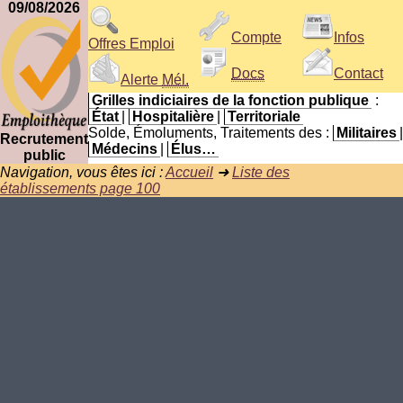
09/08/2026
Compte
Infos
Offres Emploi
Docs
Contact
Alerte
Mél.
Grilles indiciaires de la fonction publique
:
État
|
Hospitalière
|
Territoriale
Solde, Émoluments, Traitements des :
Militaires
|
Recrutement
Médecins
|
Élus…
public
Navigation, vous êtes ici :
Accueil
➜
Liste des
établissements page 100