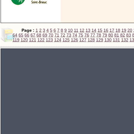
Page :
1
2
3
4
5
6
7
8
9
10
11
12
13
14
15
16
17
18
19
20
64
65
66
67
68
69
70
71
72
73
74
75
76
77
78
79
80
81
82
83
119
120
121
122
123
124
125
126
127
128
129
130
131
132
1