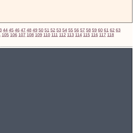
3
44
45
46
47
48
49
50
51
52
53
54
55
56
57
58
59
60
61
62
63
4
105
106
107
108
109
110
111
112
113
114
115
116
117
118