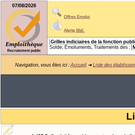
07/08/2026
Offres Emploi
Alerte
Mél.
Grilles indiciaires de la fonction publ
Solde, Émoluments, Traitements des :
M
Recrutement public
Navigation, vous êtes ici :
Accueil
➜
Liste des établiss
L