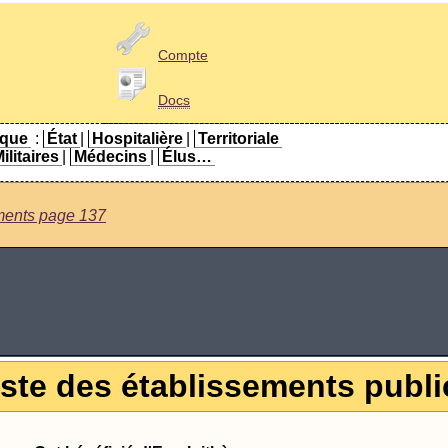
Compte
Docs
ique
:
État
|
Hospitalière
|
Territoriale
ilitaires
|
Médecins
|
Élus…
ements page 137
iste des établissements publi