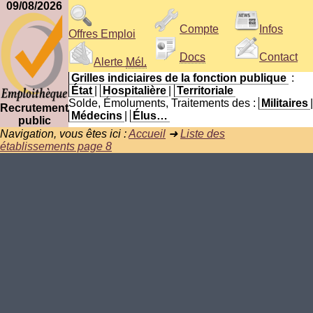
09/08/2026
Compte
Infos
Offres Emploi
Docs
Contact
Alerte
Mél.
Grilles indiciaires de la fonction publique
:
État
|
Hospitalière
|
Territoriale
Solde, Émoluments, Traitements des :
Militaires
|
Recrutement
Médecins
|
Élus…
public
Navigation, vous êtes ici :
Accueil
➜
Liste des
établissements page 8