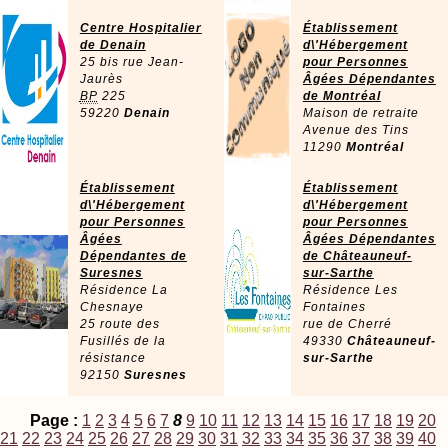
Centre Hospitalier
Établissement
de Denain
d\'Hébergement
25 bis rue Jean-
pour Personnes
Jaurès
Âgées Dépendantes
BP
225
de Montréal
59220
Denain
Maison de retraite
Avenue des Tins
11290
Montréal
Établissement
Établissement
d\'Hébergement
d\'Hébergement
pour Personnes
pour Personnes
Âgées
Âgées Dépendantes
Dépendantes de
de Châteauneuf-
Suresnes
sur-Sarthe
Résidence La
Résidence Les
Chesnaye
Fontaines
25 route des
rue de Cherré
Fusillés de la
49330
Châteauneuf-
résistance
sur-Sarthe
92150
Suresnes
Page :
1
2
3
4
5
6
7
8
9
10
11
12
13
14
15
16
17
18
19
20
21
22
23
24
25
26
27
28
29
30
31
32
33
34
35
36
37
38
39
40