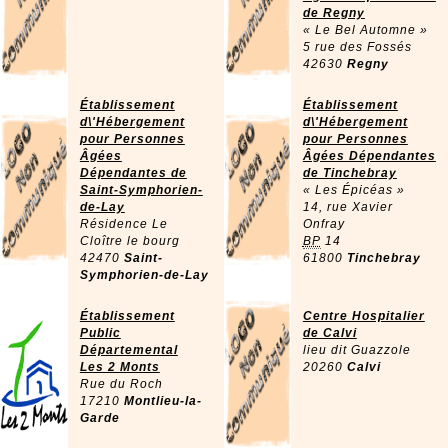
de Regny
« Le Bel Automne »
5 rue des Fossés
42630
Regny
Établissement
Établissement
d\'Hébergement
d\'Hébergement
pour Personnes
pour Personnes
Âgées
Âgées Dépendantes
Dépendantes de
de Tinchebray
Saint-Symphorien-
« Les Épicéas »
de-Lay
14, rue Xavier
Résidence Le
Onfray
Cloître le bourg
BP
14
42470
Saint-
61800
Tinchebray
Symphorien-de-Lay
Établissement
Centre Hospitalier
Public
de Calvi
Départemental
lieu dit Guazzole
Les 2 Monts
20260
Calvi
Rue du Roch
17210
Montlieu-la-
Garde