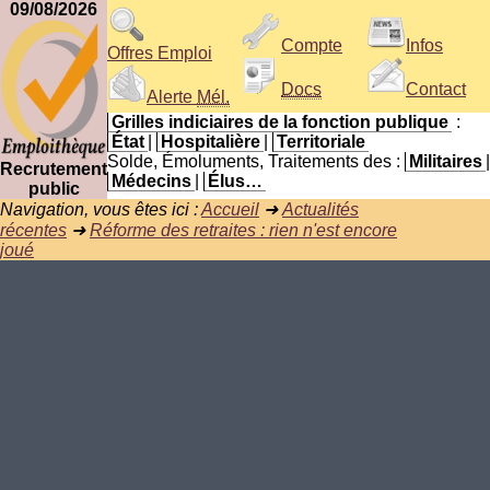
09/08/2026
Compte
Infos
Offres Emploi
Docs
Contact
Alerte
Mél.
Grilles indiciaires de la fonction publique
:
État
|
Hospitalière
|
Territoriale
Solde, Émoluments, Traitements des :
Militaires
|
Recrutement
Médecins
|
Élus…
public
Navigation, vous êtes ici :
Accueil
➜
Actualités
récentes
➜
Réforme des retraites : rien n'est encore
joué