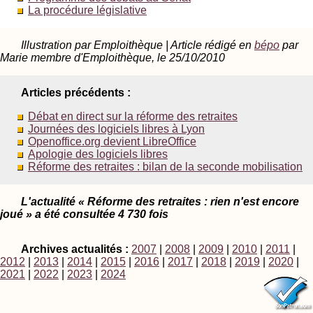
La procédure législative
Illustration par Emploithèque | Article rédigé en
bépo
par
Marie membre d'Emploithèque, le 25/10/2010
Articles précédents :
Débat en direct sur la réforme des retraites
Journées des logiciels libres à Lyon
Openoffice.org devient LibreOffice
Apologie des logiciels libres
Réforme des retraites : bilan de la seconde mobilisation
L'actualité « Réforme des retraites : rien n'est encore
joué » a été consultée 4 730 fois
Archives actualités :
2007
|
2008
|
2009
|
2010
|
2011
|
2012
|
2013
|
2014
|
2015
|
2016
|
2017
|
2018
|
2019
|
2020
|
2021
|
2022
|
2023
|
2024