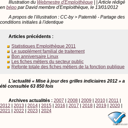
Illustration du
Webmestre d'Emploithèque
| | Article rédigé
en
bépo
par David membre d'Emploithèque, le 13/01/2012
A propos de l'illustration : CC-by > Paternité - Partage des
conditions initiales à l'identique
Articles précédents :
Statistiques Emploithèque 2011
Le supplément familial de traitement
Bon anniversaire Linux
Les fiches métiers du secteur public
Refonte totale des fiches métiers de la fonction publique
L'actualité « Mise à jour des grilles indiciaires 2012 » a
été consultée 63 850 fois
Archives actualités :
2007
|
2008
|
2009
|
2010
|
2011
|
2012
|
2013
|
2014
|
2015
|
2016
|
2017
|
2018
|
2019
|
2020
|
2021
|
2022
|
2023
|
2024