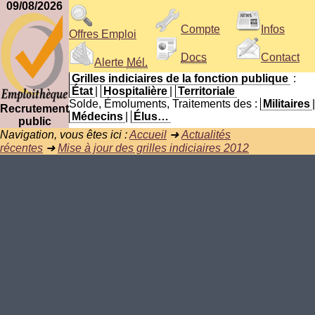
09/08/2026
Compte
Infos
Offres Emploi
Docs
Contact
Alerte
Mél.
Grilles indiciaires de la fonction publique
:
État
|
Hospitalière
|
Territoriale
Solde, Émoluments, Traitements des :
Militaires
|
Recrutement
Médecins
|
Élus…
public
Navigation, vous êtes ici :
Accueil
➜
Actualités
récentes
➜
Mise à jour des grilles indiciaires 2012