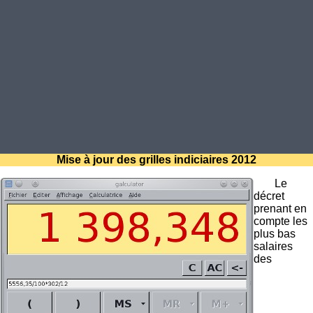
Mise à jour des grilles indiciaires 2012
Le
décret
prenant en
compte les
plus bas
salaires
des