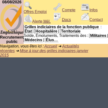
08/08/2026
Compte
Infos
Offres Emploi
Docs
Contact
Alerte
Mél.
Grilles indiciaires de la fonction publique
:
État
|
Hospitalière
|
Territoriale
Solde, Émoluments, Traitements des :
Militaires
|
Recrutement
Médecins
|
Élus…
public
Navigation, vous êtes ici :
Accueil
➜
Actualités
récentes
➜
Mise à jour des grilles indiciaires janvier
2015