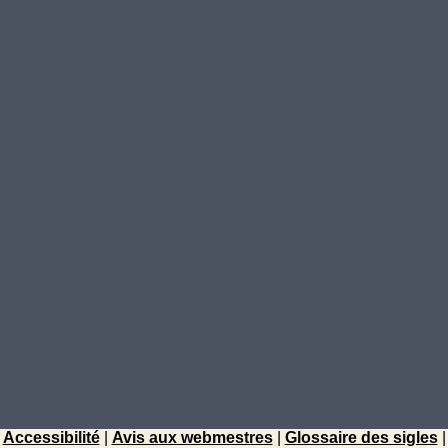
Accessibilité
|
Avis aux webmestres
|
Glossaire des sigles
|