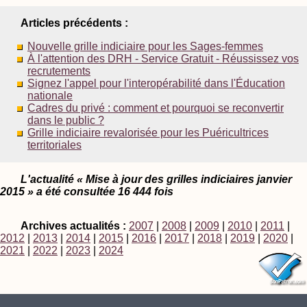
Articles précédents :
Nouvelle grille indiciaire pour les Sages-femmes
À l'attention des DRH - Service Gratuit - Réussissez vos
recrutements
Signez l'appel pour l'interopérabilité dans l'Éducation
nationale
Cadres du privé : comment et pourquoi se reconvertir
dans le public ?
Grille indiciaire revalorisée pour les Puéricultrices
territoriales
L'actualité « Mise à jour des grilles indiciaires janvier
2015 » a été consultée 16 444 fois
Archives actualités :
2007
|
2008
|
2009
|
2010
|
2011
|
2012
|
2013
|
2014
|
2015
|
2016
|
2017
|
2018
|
2019
|
2020
|
2021
|
2022
|
2023
|
2024