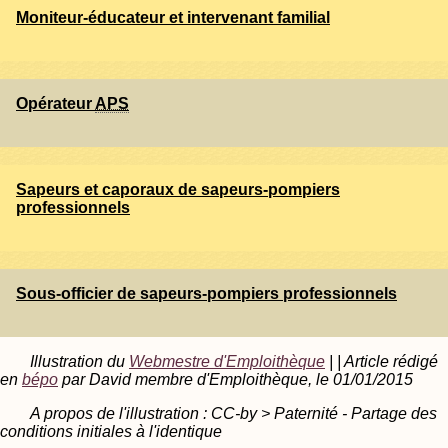
Moniteur-éducateur et intervenant familial
Opérateur
APS
Sapeurs et caporaux de sapeurs-pompiers
professionnels
Sous-officier de sapeurs-pompiers professionnels
Illustration du
Webmestre d'Emploithèque
| | Article rédigé
en
bépo
par David membre d'Emploithèque, le 01/01/2015
A propos de l'illustration : CC-by > Paternité - Partage des
conditions initiales à l'identique