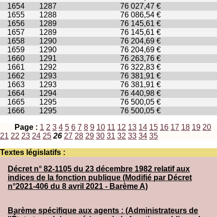
1654
1287
76 027,47 €
1655
1288
76 086,54 €
1656
1289
76 145,61 €
1657
1289
76 145,61 €
1658
1290
76 204,69 €
1659
1290
76 204,69 €
1660
1291
76 263,76 €
1661
1292
76 322,83 €
1662
1293
76 381,91 €
1663
1293
76 381,91 €
1664
1294
76 440,98 €
1665
1295
76 500,05 €
1666
1295
76 500,05 €
Page :
1
2
3
4
5
6
7
8
9
10
11
12
13
14
15
16
17
18
19
20
21
22
23
24
25
26
27
28
29
30
31
32
33
34
35
Textes législatifs :
Décret n° 82-1105 du 23 décembre 1982 relatif aux
indices de la fonction publique (Modifié par Décret
n°2021-406 du 8 avril 2021 - Barème A)
Barème spécifique aux agents : (Administrateurs de