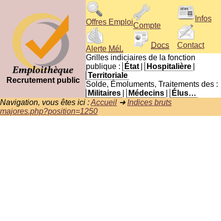
Infos
Offres Emploi
Compte
Docs
Contact
Alerte
Mél.
Grilles indiciaires de la fonction
publique :
État
|
Hospitalière
|
Territoriale
Recrutement public
Solde, Émoluments, Traitements des :
Militaires
|
Médecins
|
Élus…
Navigation, vous êtes ici :
Accueil
➜
Indices bruts
majores.php?position=1250