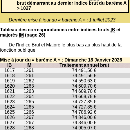
brut démarrant au dernier indice brut du barême A
> 1027
Dernière mise à jour du « barème A » : 1 juillet 2023
Tableau des correspondances entre indices bruts
IB
et
majorés
IM
(page 26)
De l'Indice Brut et Majoré le plus bas au plus haut de la
fonction publique
Mise à jour du « barème A » : Dimanche 18 Janvier 2026
IB
IM
Traitement annuel brut
1617
1261
74 491,56 €
1618
1261
74 491,56 €
1619
1262
74 550,63 €
1620
1263
74 609,70 €
1621
1263
74 609,70 €
1622
1264
74 668,78 €
1623
1265
74 727,85 €
1624
1265
74 727,85 €
1625
1266
74 786,92 €
1626
1267
74 846,00 €
1627
1267
74 846,00 €
1628
1268
74 905,07 €