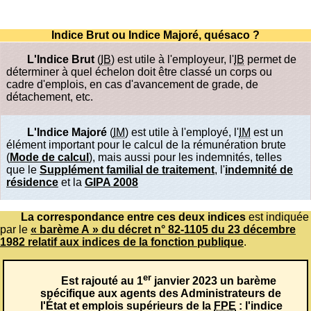
Indice Brut ou Indice Majoré, quésaco ?
L'Indice Brut
(
IB
) est utile à l'employeur, l'
IB
permet de
déterminer à quel échelon doit être classé un corps ou
cadre d'emplois, en cas d'avancement de grade, de
détachement, etc.
L'Indice Majoré
(
IM
) est utile à l'employé, l'
IM
est un
élément important pour le calcul de la rémunération brute
(
Mode de calcul
), mais aussi pour les indemnités, telles
que le
Supplément familial de traitement
, l'
indemnité de
résidence
et la
GIPA 2008
La correspondance entre ces deux indices
est indiquée
par le
« barème A » du décret n° 82-1105 du 23 décembre
1982 relatif aux indices de la fonction publique
.
er
Est rajouté au 1
janvier 2023 un barème
spécifique aux agents des Administrateurs de
l'État et emplois supérieurs de la
FPE
: l'indice