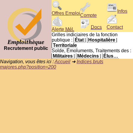
Infos
Offres Emploi
Compte
Docs
Contact
Alerte
Mél.
Grilles indiciaires de la fonction
publique :
État
|
Hospitalière
|
Territoriale
Recrutement public
Solde, Émoluments, Traitements des :
Militaires
|
Médecins
|
Élus…
Navigation, vous êtes ici :
Accueil
➜
Indices bruts
majores.php?position=200