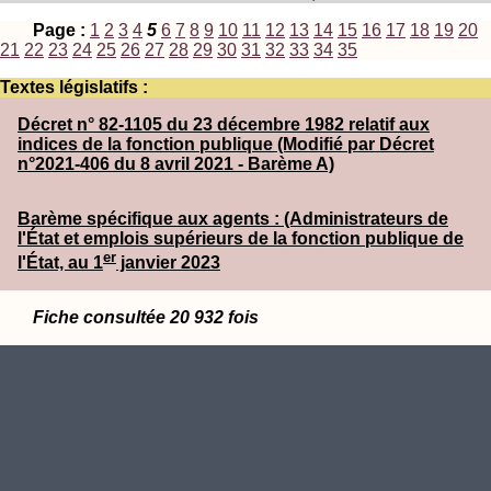
Page :
1
2
3
4
5
6
7
8
9
10
11
12
13
14
15
16
17
18
19
20
21
22
23
24
25
26
27
28
29
30
31
32
33
34
35
Textes législatifs :
Décret n° 82-1105 du 23 décembre 1982 relatif aux
indices de la fonction publique (Modifié par Décret
n°2021-406 du 8 avril 2021 - Barème A)
Barème spécifique aux agents : (Administrateurs de
l'État et emplois supérieurs de la fonction publique de
er
l'État, au 1
janvier 2023
Fiche consultée 20 932 fois